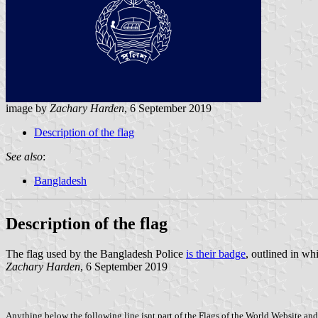
image by
Zachary Harden
, 6 September 2019
Description of the flag
See also
:
Bangladesh
Description of the flag
The flag used by the Bangladesh Police
is their badge
, outlined in wh
Zachary Harden
, 6 September 2019
Anything below the following line isnt part of the Flags of the World Website and 