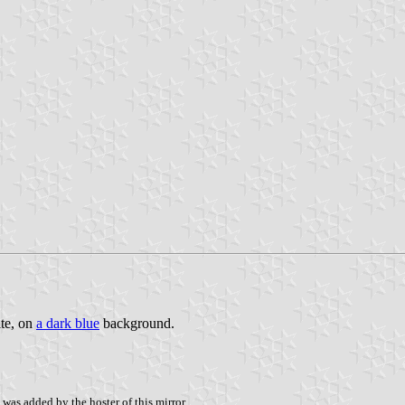
ite, on
a dark blue
background.
was added by the hoster of this mirror.