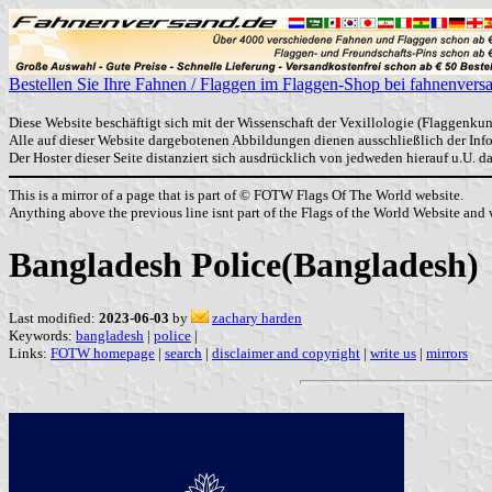
Bestellen Sie Ihre Fahnen / Flaggen im Flaggen-Shop bei fahnenvers
Diese Website beschäftigt sich mit der Wissenschaft der Vexillologie (Flaggenkun
Alle auf dieser Website dargebotenen Abbildungen dienen ausschließlich der In
Der Hoster dieser Seite distanziert sich ausdrücklich von jedweden hierauf u.U. 
This is a mirror of a page that is part of © FOTW Flags Of The World website.
Anything above the previous line isnt part of the Flags of the World Website and w
Bangladesh Police(Bangladesh)
Last modified:
2023-06-03
by
zachary harden
Keywords:
bangladesh
|
police
|
Links:
FOTW homepage
|
search
|
disclaimer and copyright
|
write us
|
mirrors