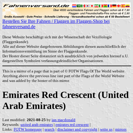
Bestellen Sie Ihre Fahnen / Flaggen im Flaggen-Shop bei
fahnenversand.de
Diese Website beschäftigt sich mit der Wissenschaft der Vexillologie
(Flaggenkunde).
Alle auf dieser Website dargebotenen Abbildungen dienen ausschließlich der
Informationsvermittlung im Sinne der Flaggenkunde.
Der Hoster dieser Seite distanziert sich ausdrücklich von jedweden hierauf u.U.
dargestellten Symbolen verfassungsfeindlicher Organisationen.
This is a mirror of a page that is part of © FOTW Flags Of The World website.
Anything above the previous line isnt part of the Flags of the World Website
and was added by the hoster of this mirror.
Emirates Red Crescent (United
Arab Emirates)
Last modified:
2021-08-25
by
ian macdonald
Keywords:
united arab emirates
|
emirates red crescent
|
Links:
FOTW homepage
|
search
|
disclaimer and copyright
|
write us
|
mirrors