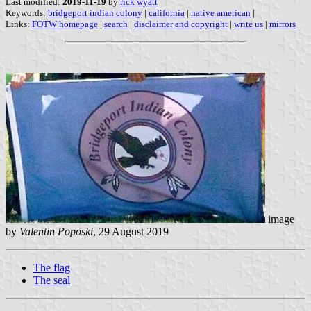
Last modified:
2019-11-19
by
rick wyatt
Keywords:
bridgeport indian colony
|
california
|
native american
|
Links:
FOTW homepage
|
search
|
disclaimer and copyright
|
write us
|
mirrors
image
by
Valentin Poposki
, 29 August 2019
The flag
The seal