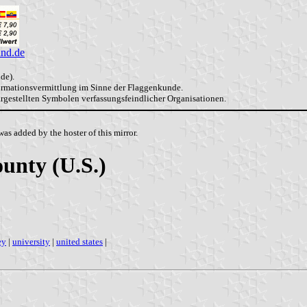
and.de
de).
formationsvermittlung im Sinne der Flaggenkunde.
dargestellten Symbolen verfassungsfeindlicher Organisationen.
as added by the hoster of this mirror.
unty (U.S.)
ey
|
university
|
united states
|