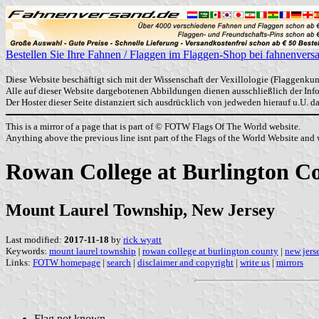
Bestellen Sie Ihre Fahnen / Flaggen im Flaggen-Shop bei fahnenvers
Diese Website beschäftigt sich mit der Wissenschaft der Vexillologie (Flaggenkun
Alle auf dieser Website dargebotenen Abbildungen dienen ausschließlich der In
Der Hoster dieser Seite distanziert sich ausdrücklich von jedweden hierauf u.U. 
This is a mirror of a page that is part of © FOTW Flags Of The World website.
Anything above the previous line isnt part of the Flags of the World Website and w
Rowan College at Burlington Co
Mount Laurel Township, New Jersey
Last modified:
2017-11-18
by
rick wyatt
Keywords:
mount laurel township
|
rowan college at burlington county
|
new jers
Links:
FOTW homepage
|
search
|
disclaimer and copyright
|
write us
|
mirrors
Flag not known