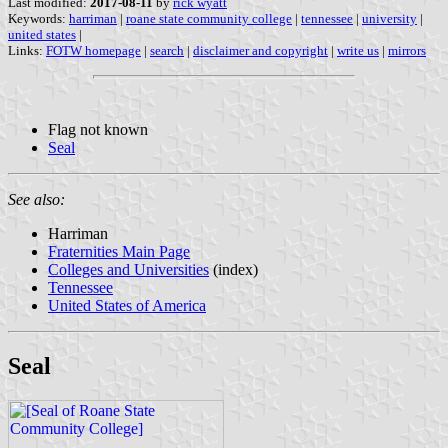
Last modified:
2017-08-11
by
rick wyatt
Keywords:
harriman
|
roane state community college
|
tennessee
|
university
|
united states
|
Links:
FOTW homepage
|
search
|
disclaimer and copyright
|
write us
|
mirrors
Flag not known
Seal
See also:
Harriman
Fraternities Main Page
Colleges and Universities
(index)
Tennessee
United States of America
Seal