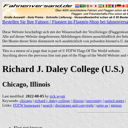
Bestellen Sie Ihre Fahnen / Flaggen im Flaggen-Shop bei fahnenvers
Diese Website beschäftigt sich mit der Wissenschaft der Vexillologie (Flaggenkun
Alle auf dieser Website dargebotenen Abbildungen dienen ausschließlich der In
Der Hoster dieser Seite distanziert sich ausdrücklich von jedweden hierauf u.U. 
This is a mirror of a page that is part of © FOTW Flags Of The World website.
Anything above the previous line isnt part of the Flags of the World Website and w
Richard J. Daley College (U.S.)
Chicago, Illinois
Last modified:
2022-08-05
by
rick wyatt
Keywords:
chicago
|
richard j. daley college
|
illinois
|
university
|
united states
|
Links:
FOTW homepage
|
search
|
disclaimer and copyright
|
write us
|
mirrors
Flag not known