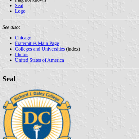
Seal
Logo
See also:
Chicago
Fraternities Main Page
Colleges and Universities
(index)
Illinois
United States of America
Seal