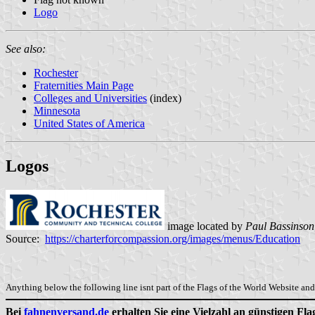
Logo
See also:
Rochester
Fraternities Main Page
Colleges and Universities
(index)
Minnesota
United States of America
Logos
image located by
Paul Bassinson
Source:
https://charterforcompassion.org/images/menus/Education
Anything below the following line isnt part of the Flags of the World Website and 
Bei
fahnenversand.de
erhalten Sie eine Vielzahl an günstigen Fl