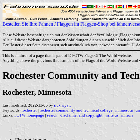
Bestellen Sie Ihre Fahnen / Flaggen im Flaggen-Shop bei fahnenvers
Diese Website beschäftigt sich mit der Wissenschaft der Vexillologie (Flaggenkun
Alle auf dieser Website dargebotenen Abbildungen dienen ausschließlich der In
Der Hoster dieser Seite distanziert sich ausdrücklich von jedweden hierauf u.U. 
This is a mirror of a page that is part of © FOTW Flags Of The World website.
Anything above the previous line isnt part of the Flags of the World Website and w
Rochester Community and Techni
Rochester, Minnesota
Last modified:
2022-11-05
by
rick wyatt
Keywords:
rochester
|
rochester community and technical college
|
minnesota
|
un
Links:
FOTW homepage
|
search
|
disclaimer and copyright
|
write us
|
mirrors
Flag not known