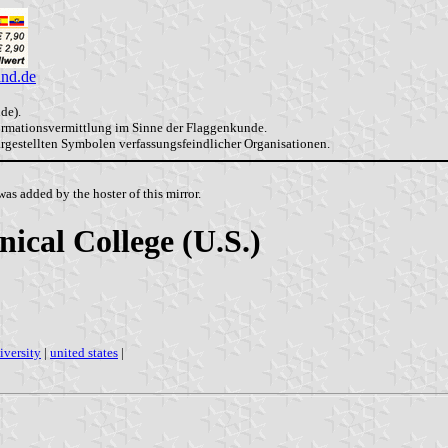
and.de
de).
formationsvermittlung im Sinne der Flaggenkunde.
dargestellten Symbolen verfassungsfeindlicher Organisationen.
as added by the hoster of this mirror.
cal College (U.S.)
iversity
|
united states
|