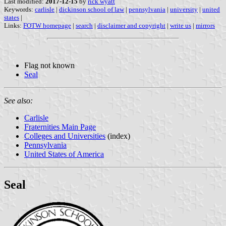
Last modified:
2017-12-15
by
rick wyatt
Keywords:
carlisle
|
dickinson school of law
|
pennsylvania
|
university
|
united
states
|
Links:
FOTW homepage
|
search
|
disclaimer and copyright
|
write us
|
mirrors
Flag not known
Seal
See also:
Carlisle
Fraternities Main Page
Colleges and Universities
(index)
Pennsylvania
United States of America
Seal