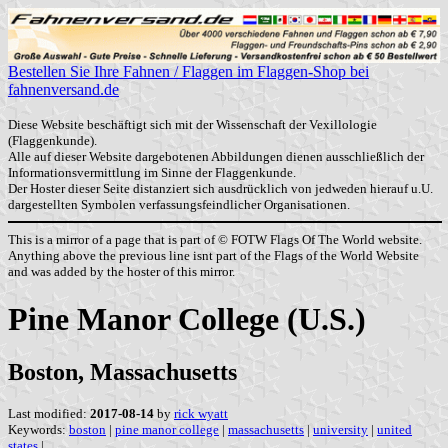
Bestellen Sie Ihre Fahnen / Flaggen im Flaggen-Shop bei
fahnenversand.de
Diese Website beschäftigt sich mit der Wissenschaft der Vexillologie
(Flaggenkunde).
Alle auf dieser Website dargebotenen Abbildungen dienen ausschließlich der
Informationsvermittlung im Sinne der Flaggenkunde.
Der Hoster dieser Seite distanziert sich ausdrücklich von jedweden hierauf u.U.
dargestellten Symbolen verfassungsfeindlicher Organisationen.
This is a mirror of a page that is part of © FOTW Flags Of The World website.
Anything above the previous line isnt part of the Flags of the World Website
and was added by the hoster of this mirror.
Pine Manor College (U.S.)
Boston, Massachusetts
Last modified:
2017-08-14
by
rick wyatt
Keywords:
boston
|
pine manor college
|
massachusetts
|
university
|
united
states
|