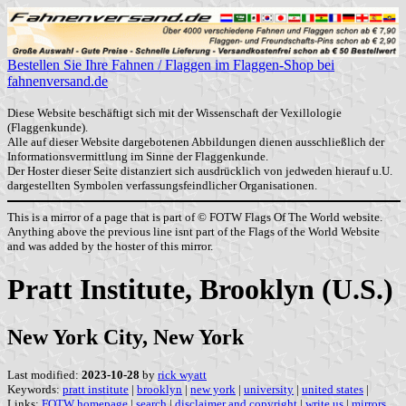
Bestellen Sie Ihre Fahnen / Flaggen im Flaggen-Shop bei
fahnenversand.de
Diese Website beschäftigt sich mit der Wissenschaft der Vexillologie
(Flaggenkunde).
Alle auf dieser Website dargebotenen Abbildungen dienen ausschließlich der
Informationsvermittlung im Sinne der Flaggenkunde.
Der Hoster dieser Seite distanziert sich ausdrücklich von jedweden hierauf u.U.
dargestellten Symbolen verfassungsfeindlicher Organisationen.
This is a mirror of a page that is part of © FOTW Flags Of The World website.
Anything above the previous line isnt part of the Flags of the World Website
and was added by the hoster of this mirror.
Pratt Institute, Brooklyn (U.S.)
New York City, New York
Last modified:
2023-10-28
by
rick wyatt
Keywords:
pratt institute
|
brooklyn
|
new york
|
university
|
united states
|
Links:
FOTW homepage
|
search
|
disclaimer and copyright
|
write us
|
mirrors