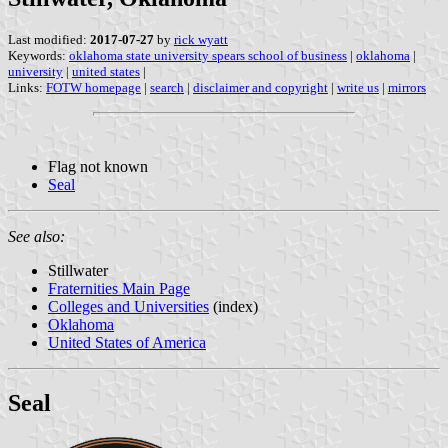
Last modified:
2017-07-27
by
rick wyatt
Keywords:
oklahoma state university spears school of business
|
oklahoma
|
university
|
united states
|
Links:
FOTW homepage
|
search
|
disclaimer and copyright
|
write us
|
mirrors
Flag not known
Seal
See also:
Stillwater
Fraternities Main Page
Colleges and Universities
(index)
Oklahoma
United States of America
Seal