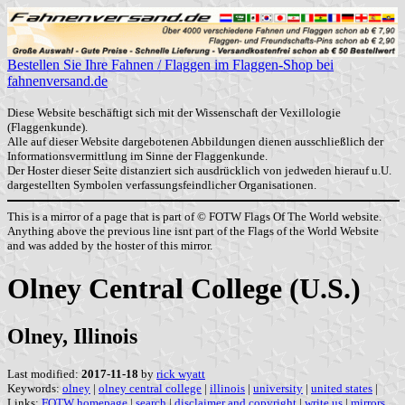
Bestellen Sie Ihre Fahnen / Flaggen im Flaggen-Shop bei
fahnenversand.de
Diese Website beschäftigt sich mit der Wissenschaft der Vexillologie
(Flaggenkunde).
Alle auf dieser Website dargebotenen Abbildungen dienen ausschließlich der
Informationsvermittlung im Sinne der Flaggenkunde.
Der Hoster dieser Seite distanziert sich ausdrücklich von jedweden hierauf u.U.
dargestellten Symbolen verfassungsfeindlicher Organisationen.
This is a mirror of a page that is part of © FOTW Flags Of The World website.
Anything above the previous line isnt part of the Flags of the World Website
and was added by the hoster of this mirror.
Olney Central College (U.S.)
Olney, Illinois
Last modified:
2017-11-18
by
rick wyatt
Keywords:
olney
|
olney central college
|
illinois
|
university
|
united states
|
Links:
FOTW homepage
|
search
|
disclaimer and copyright
|
write us
|
mirrors