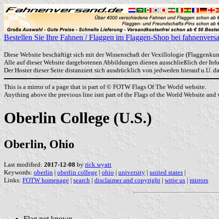
Bestellen Sie Ihre Fahnen / Flaggen im Flaggen-Shop bei fahnenvers
Diese Website beschäftigt sich mit der Wissenschaft der Vexillologie (Flaggenkun
Alle auf dieser Website dargebotenen Abbildungen dienen ausschließlich der In
Der Hoster dieser Seite distanziert sich ausdrücklich von jedweden hierauf u.U. 
This is a mirror of a page that is part of © FOTW Flags Of The World website.
Anything above the previous line isnt part of the Flags of the World Website and w
Oberlin College (U.S.)
Oberlin, Ohio
Last modified:
2017-12-08
by
rick wyatt
Keywords:
oberlin
|
oberlin college
|
ohio
|
university
|
united states
|
Links:
FOTW homepage
|
search
|
disclaimer and copyright
|
write us
|
mirrors
Flag not known