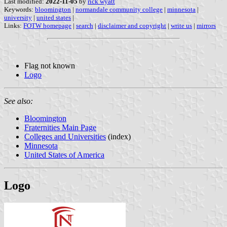
Last modified:
2022-11-05
by
rick wyatt
Keywords:
bloomington
|
normandale community college
|
minnesota
|
university
|
united states
|
Links:
FOTW homepage
|
search
|
disclaimer and copyright
|
write us
|
mirrors
Flag not known
Logo
See also:
Bloomington
Fraternities Main Page
Colleges and Universities
(index)
Minnesota
United States of America
Logo