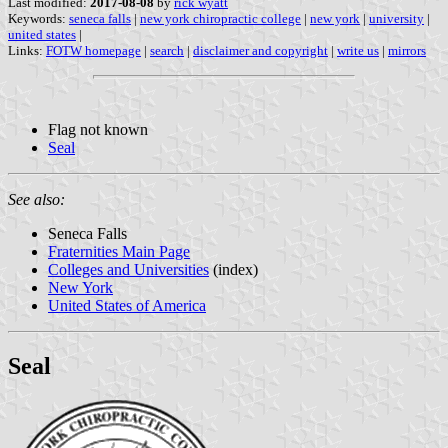
Last modified:
2017-08-08
by
rick wyatt
Keywords:
seneca falls
|
new york chiropractic college
|
new york
|
university
|
united states
|
Links:
FOTW homepage
|
search
|
disclaimer and copyright
|
write us
|
mirrors
Flag not known
Seal
See also:
Seneca Falls
Fraternities Main Page
Colleges and Universities
(index)
New York
United States of America
Seal