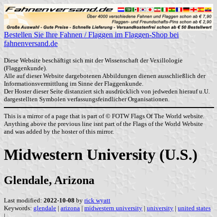
Bestellen Sie Ihre Fahnen / Flaggen im Flaggen-Shop bei
fahnenversand.de
Diese Website beschäftigt sich mit der Wissenschaft der Vexillologie
(Flaggenkunde).
Alle auf dieser Website dargebotenen Abbildungen dienen ausschließlich der
Informationsvermittlung im Sinne der Flaggenkunde.
Der Hoster dieser Seite distanziert sich ausdrücklich von jedweden hierauf u.U.
dargestellten Symbolen verfassungsfeindlicher Organisationen.
This is a mirror of a page that is part of © FOTW Flags Of The World website.
Anything above the previous line isnt part of the Flags of the World Website
and was added by the hoster of this mirror.
Midwestern University (U.S.)
Glendale, Arizona
Last modified:
2022-10-08
by
rick wyatt
Keywords:
glendale
|
arizona
|
midwestern university
|
university
|
united states
|