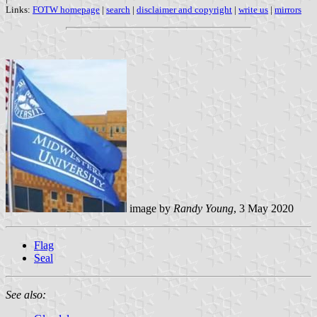
Links:
FOTW homepage
|
search
|
disclaimer and copyright
|
write us
|
mirrors
image by
Randy Young
, 3 May 2020
Flag
Seal
See also: