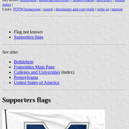
states
|
Links:
FOTW homepage
|
search
|
disclaimer and copyright
|
write us
|
mirrors
Flag not known
Supporters flags
See also:
Bethlehem
Fraternities Main Page
Colleges and Universities
(index)
Pennsylvania
United States of America
Supporters flags