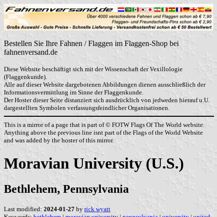
Bestellen Sie Ihre Fahnen / Flaggen im Flaggen-Shop bei
fahnenversand.de
Diese Website beschäftigt sich mit der Wissenschaft der Vexillologie
(Flaggenkunde).
Alle auf dieser Website dargebotenen Abbildungen dienen ausschließlich der
Informationsvermittlung im Sinne der Flaggenkunde.
Der Hoster dieser Seite distanziert sich ausdrücklich von jedweden hierauf u.U.
dargestellten Symbolen verfassungsfeindlicher Organisationen.
This is a mirror of a page that is part of © FOTW Flags Of The World website.
Anything above the previous line isnt part of the Flags of the World Website
and was added by the hoster of this mirror.
Moravian University (U.S.)
Bethlehem, Pennsylvania
Last modified:
2024-01-27
by
rick wyatt
Keywords:
bethlehem
|
moravian university
|
pennsylvania
|
university
|
united