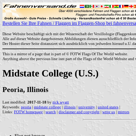
Bestellen Sie Ihre Fahnen / Flaggen im Flaggen-Shop bei fahnenvers
Diese Website beschäftigt sich mit der Wissenschaft der Vexillologie (Flaggenkun
Alle auf dieser Website dargebotenen Abbildungen dienen ausschließlich der In
Der Hoster dieser Seite distanziert sich ausdrücklich von jedweden hierauf u.U. 
This is a mirror of a page that is part of © FOTW Flags Of The World website.
Anything above the previous line isnt part of the Flags of the World Website and w
Midstate College (U.S.)
Peoria, Illinois
Last modified:
2017-11-18
by
rick wyatt
Keywords:
peoria
|
midstate college
|
illinois
|
university
|
united states
|
Links:
FOTW homepage
|
search
|
disclaimer and copyright
|
write us
|
mirrors
Flag not known