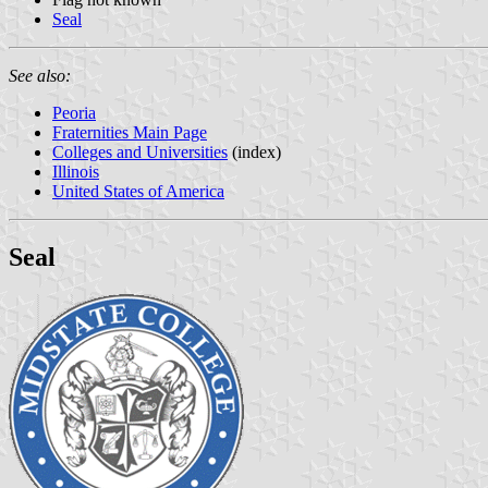
Seal
See also:
Peoria
Fraternities Main Page
Colleges and Universities
(index)
Illinois
United States of America
Seal