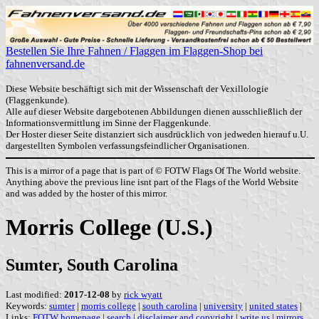
Bestellen Sie Ihre Fahnen / Flaggen im Flaggen-Shop bei
fahnenversand.de
Diese Website beschäftigt sich mit der Wissenschaft der Vexillologie
(Flaggenkunde).
Alle auf dieser Website dargebotenen Abbildungen dienen ausschließlich der
Informationsvermittlung im Sinne der Flaggenkunde.
Der Hoster dieser Seite distanziert sich ausdrücklich von jedweden hierauf u.U.
dargestellten Symbolen verfassungsfeindlicher Organisationen.
This is a mirror of a page that is part of © FOTW Flags Of The World website.
Anything above the previous line isnt part of the Flags of the World Website
and was added by the hoster of this mirror.
Morris College (U.S.)
Sumter, South Carolina
Last modified:
2017-12-08
by
rick wyatt
Keywords:
sumter
|
morris college
|
south carolina
|
university
|
united states
|
Links:
FOTW homepage
|
search
|
disclaimer and copyright
|
write us
|
mirrors