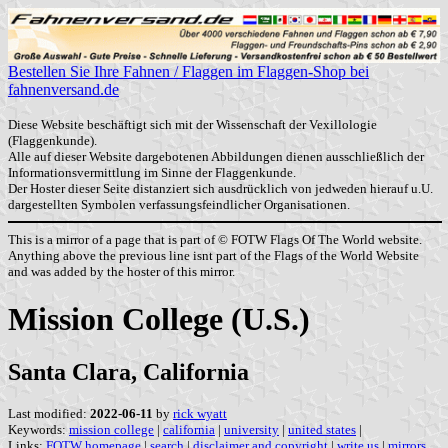
Bestellen Sie Ihre Fahnen / Flaggen im Flaggen-Shop bei
fahnenversand.de
Diese Website beschäftigt sich mit der Wissenschaft der Vexillologie
(Flaggenkunde).
Alle auf dieser Website dargebotenen Abbildungen dienen ausschließlich der
Informationsvermittlung im Sinne der Flaggenkunde.
Der Hoster dieser Seite distanziert sich ausdrücklich von jedweden hierauf u.U.
dargestellten Symbolen verfassungsfeindlicher Organisationen.
This is a mirror of a page that is part of © FOTW Flags Of The World website.
Anything above the previous line isnt part of the Flags of the World Website
and was added by the hoster of this mirror.
Mission College (U.S.)
Santa Clara, California
Last modified:
2022-06-11
by
rick wyatt
Keywords:
mission college
|
california
|
university
|
united states
|
Links:
FOTW homepage
|
search
|
disclaimer and copyright
|
write us
|
mirrors