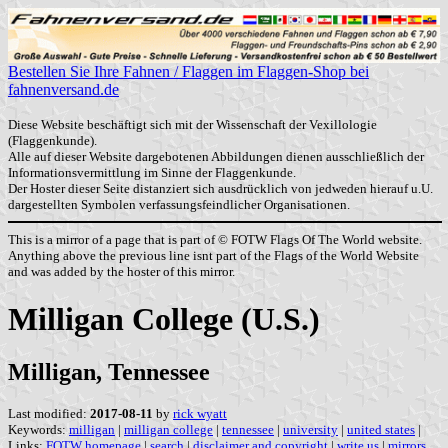
Bestellen Sie Ihre Fahnen / Flaggen im Flaggen-Shop bei
fahnenversand.de
Diese Website beschäftigt sich mit der Wissenschaft der Vexillologie
(Flaggenkunde).
Alle auf dieser Website dargebotenen Abbildungen dienen ausschließlich der
Informationsvermittlung im Sinne der Flaggenkunde.
Der Hoster dieser Seite distanziert sich ausdrücklich von jedweden hierauf u.U.
dargestellten Symbolen verfassungsfeindlicher Organisationen.
This is a mirror of a page that is part of © FOTW Flags Of The World website.
Anything above the previous line isnt part of the Flags of the World Website
and was added by the hoster of this mirror.
Milligan College (U.S.)
Milligan, Tennessee
Last modified:
2017-08-11
by
rick wyatt
Keywords:
milligan
|
milligan college
|
tennessee
|
university
|
united states
|
Links:
FOTW homepage
|
search
|
disclaimer and copyright
|
write us
|
mirrors