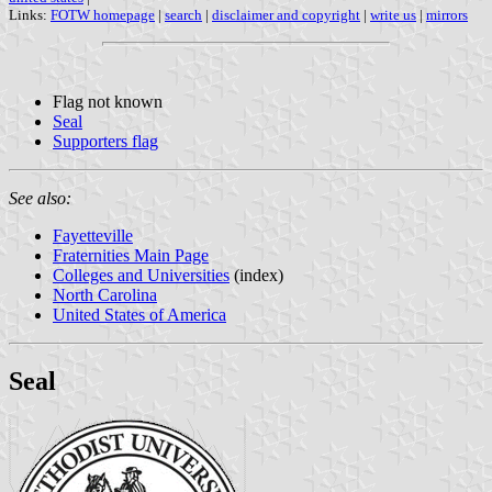
Links:
FOTW homepage
|
search
|
disclaimer and copyright
|
write us
|
mirrors
Flag not known
Seal
Supporters flag
See also:
Fayetteville
Fraternities Main Page
Colleges and Universities
(index)
North Carolina
United States of America
Seal