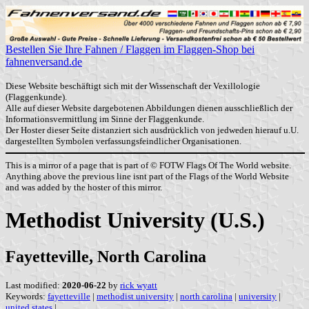
Bestellen Sie Ihre Fahnen / Flaggen im Flaggen-Shop bei
fahnenversand.de
Diese Website beschäftigt sich mit der Wissenschaft der Vexillologie
(Flaggenkunde).
Alle auf dieser Website dargebotenen Abbildungen dienen ausschließlich der
Informationsvermittlung im Sinne der Flaggenkunde.
Der Hoster dieser Seite distanziert sich ausdrücklich von jedweden hierauf u.U.
dargestellten Symbolen verfassungsfeindlicher Organisationen.
This is a mirror of a page that is part of © FOTW Flags Of The World website.
Anything above the previous line isnt part of the Flags of the World Website
and was added by the hoster of this mirror.
Methodist University (U.S.)
Fayetteville, North Carolina
Last modified:
2020-06-22
by
rick wyatt
Keywords:
fayetteville
|
methodist university
|
north carolina
|
university
|
united states
|