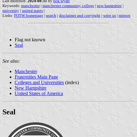
Last modified:
2024-08-31
by
rick wyatt
Keywords:
manchester
|
manchester community college
|
new hampshire
|
university
|
united states
|
Links:
FOTW homepage
|
search
|
disclaimer and copyright
|
write us
|
mirrors
Flag not known
Seal
See also:
Manchester
Fraternities Main Page
Colleges and Universities
(index)
New Hampshire
United States of America
Seal