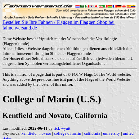
Bestellen Sie Ihre Fahnen / Flaggen im Flaggen-Shop bei
fahnenversand.de
Diese Website beschäftigt sich mit der Wissenschaft der Vexillologie
(Flaggenkunde).
Alle auf dieser Website dargebotenen Abbildungen dienen ausschließlich der
Informationsvermittlung im Sinne der Flaggenkunde.
Der Hoster dieser Seite distanziert sich ausdrücklich von jedweden hierauf u.U.
dargestellten Symbolen verfassungsfeindlicher Organisationen.
This is a mirror of a page that is part of © FOTW Flags Of The World website.
Anything above the previous line isnt part of the Flags of the World Website
and was added by the hoster of this mirror.
College of Marin (U.S.)
Kentfield and Novato, California
Last modified:
2022-06-11
by
rick wyatt
Keywords:
kentfield
|
novato
|
college of marin
|
california
|
university
|
united
states
|