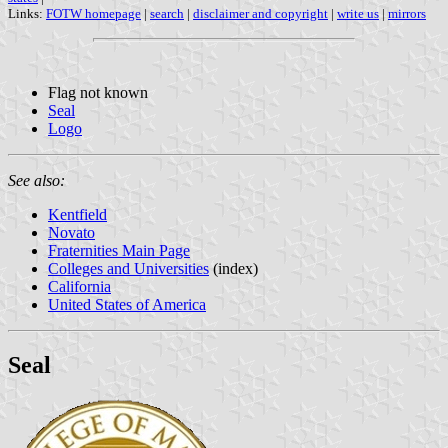
Links:
FOTW homepage
|
search
|
disclaimer and copyright
|
write us
|
mirrors
Flag not known
Seal
Logo
See also:
Kentfield
Novato
Fraternities Main Page
Colleges and Universities
(index)
California
United States of America
Seal