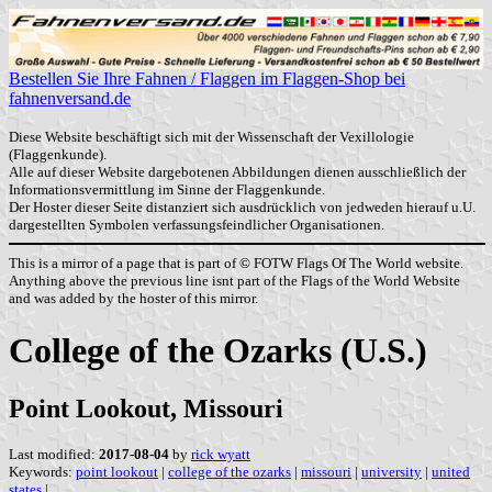
Bestellen Sie Ihre Fahnen / Flaggen im Flaggen-Shop bei
fahnenversand.de
Diese Website beschäftigt sich mit der Wissenschaft der Vexillologie
(Flaggenkunde).
Alle auf dieser Website dargebotenen Abbildungen dienen ausschließlich der
Informationsvermittlung im Sinne der Flaggenkunde.
Der Hoster dieser Seite distanziert sich ausdrücklich von jedweden hierauf u.U.
dargestellten Symbolen verfassungsfeindlicher Organisationen.
This is a mirror of a page that is part of © FOTW Flags Of The World website.
Anything above the previous line isnt part of the Flags of the World Website
and was added by the hoster of this mirror.
College of the Ozarks (U.S.)
Point Lookout, Missouri
Last modified:
2017-08-04
by
rick wyatt
Keywords:
point lookout
|
college of the ozarks
|
missouri
|
university
|
united
states
|