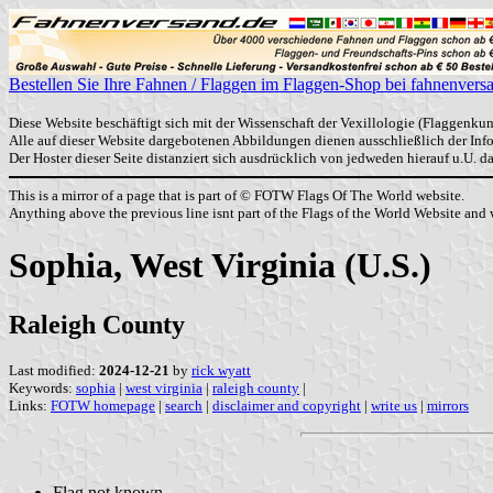
Bestellen Sie Ihre Fahnen / Flaggen im Flaggen-Shop bei fahnenvers
Diese Website beschäftigt sich mit der Wissenschaft der Vexillologie (Flaggenkun
Alle auf dieser Website dargebotenen Abbildungen dienen ausschließlich der In
Der Hoster dieser Seite distanziert sich ausdrücklich von jedweden hierauf u.U. 
This is a mirror of a page that is part of © FOTW Flags Of The World website.
Anything above the previous line isnt part of the Flags of the World Website and w
Sophia, West Virginia (U.S.)
Raleigh County
Last modified:
2024-12-21
by
rick wyatt
Keywords:
sophia
|
west virginia
|
raleigh county
|
Links:
FOTW homepage
|
search
|
disclaimer and copyright
|
write us
|
mirrors
Flag not known