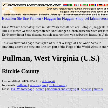
Bestellen Sie Ihre Fahnen / Flaggen im Flaggen-Shop bei fahnenvers
Diese Website beschäftigt sich mit der Wissenschaft der Vexillologie (Flaggenkun
Alle auf dieser Website dargebotenen Abbildungen dienen ausschließlich der In
Der Hoster dieser Seite distanziert sich ausdrücklich von jedweden hierauf u.U. 
This is a mirror of a page that is part of © FOTW Flags Of The World website.
Anything above the previous line isnt part of the Flags of the World Website and w
Pullman, West Virginia (U.S.)
Ritchie County
Last modified:
2024-12-21
by
rick wyatt
Keywords:
pullman
|
west virginia
|
ritchie county
|
Links:
FOTW homepage
|
search
|
disclaimer and copyright
|
write us
|
mirrors
Flag not known