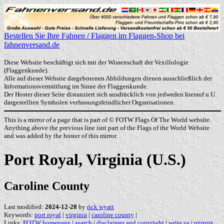
Bestellen Sie Ihre Fahnen / Flaggen im Flaggen-Shop bei
fahnenversand.de
Diese Website beschäftigt sich mit der Wissenschaft der Vexillologie
(Flaggenkunde).
Alle auf dieser Website dargebotenen Abbildungen dienen ausschließlich der
Informationsvermittlung im Sinne der Flaggenkunde.
Der Hoster dieser Seite distanziert sich ausdrücklich von jedweden hierauf u.U.
dargestellten Symbolen verfassungsfeindlicher Organisationen.
This is a mirror of a page that is part of © FOTW Flags Of The World website.
Anything above the previous line isnt part of the Flags of the World Website
and was added by the hoster of this mirror.
Port Royal, Virginia (U.S.)
Caroline County
Last modified:
2024-12-28
by
rick wyatt
Keywords:
port royal
|
virginia
|
caroline county
|
Links:
FOTW homepage
|
search
|
disclaimer and copyright
|
write us
|
mirrors