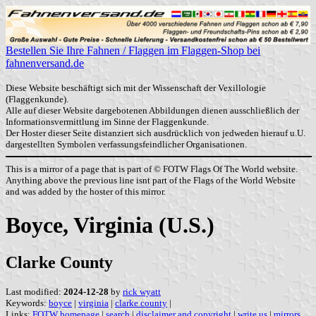
Bestellen Sie Ihre Fahnen / Flaggen im Flaggen-Shop bei
fahnenversand.de
Diese Website beschäftigt sich mit der Wissenschaft der Vexillologie
(Flaggenkunde).
Alle auf dieser Website dargebotenen Abbildungen dienen ausschließlich der
Informationsvermittlung im Sinne der Flaggenkunde.
Der Hoster dieser Seite distanziert sich ausdrücklich von jedweden hierauf u.U.
dargestellten Symbolen verfassungsfeindlicher Organisationen.
This is a mirror of a page that is part of © FOTW Flags Of The World website.
Anything above the previous line isnt part of the Flags of the World Website
and was added by the hoster of this mirror.
Boyce, Virginia (U.S.)
Clarke County
Last modified:
2024-12-28
by
rick wyatt
Keywords:
boyce
|
virginia
|
clarke county
|
Links:
FOTW homepage
|
search
|
disclaimer and copyright
|
write us
|
mirrors