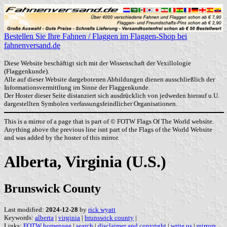
Bestellen Sie Ihre Fahnen / Flaggen im Flaggen-Shop bei
fahnenversand.de
Diese Website beschäftigt sich mit der Wissenschaft der Vexillologie
(Flaggenkunde).
Alle auf dieser Website dargebotenen Abbildungen dienen ausschließlich der
Informationsvermittlung im Sinne der Flaggenkunde.
Der Hoster dieser Seite distanziert sich ausdrücklich von jedweden hierauf u.U.
dargestellten Symbolen verfassungsfeindlicher Organisationen.
This is a mirror of a page that is part of © FOTW Flags Of The World website.
Anything above the previous line isnt part of the Flags of the World Website
and was added by the hoster of this mirror.
Alberta, Virginia (U.S.)
Brunswick County
Last modified:
2024-12-28
by
rick wyatt
Keywords:
alberta
|
virginia
|
brunswick county
|
Links:
FOTW homepage
|
search
|
disclaimer and copyright
|
write us
|
mirrors