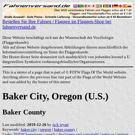
Bestellen Sie Ihre Fahnen / Flaggen im Flaggen-Shop bei
fahnenversand.de
Diese Website beschäftigt sich mit der Wissenschaft der Vexillologie
(Flaggenkunde).
Alle auf dieser Website dargebotenen Abbildungen dienen ausschließlich der
Informationsvermittlung im Sinne der Flaggenkunde.
Der Hoster dieser Seite distanziert sich ausdrücklich von jedweden hierauf u.U.
dargestellten Symbolen verfassungsfeindlicher Organisationen.
This is a mirror of a page that is part of © FOTW Flags Of The World website.
Anything above the previous line isnt part of the Flags of the World Website
and was added by the hoster of this mirror.
Baker City, Oregon (U.S.)
Baker County
Last modified:
2019-12-26
by
rick wyatt
Keywords:
baker city
|
oregon
|
baker county
|
Links:
FOTW homepage
|
search
|
disclaimer and copyright
|
write us
|
mirrors