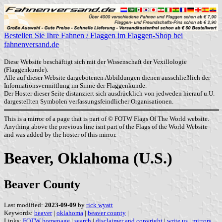
Bestellen Sie Ihre Fahnen / Flaggen im Flaggen-Shop bei
fahnenversand.de
Diese Website beschäftigt sich mit der Wissenschaft der Vexillologie
(Flaggenkunde).
Alle auf dieser Website dargebotenen Abbildungen dienen ausschließlich der
Informationsvermittlung im Sinne der Flaggenkunde.
Der Hoster dieser Seite distanziert sich ausdrücklich von jedweden hierauf u.U.
dargestellten Symbolen verfassungsfeindlicher Organisationen.
This is a mirror of a page that is part of © FOTW Flags Of The World website.
Anything above the previous line isnt part of the Flags of the World Website
and was added by the hoster of this mirror.
Beaver, Oklahoma (U.S.)
Beaver County
Last modified:
2023-09-09
by
rick wyatt
Keywords:
beaver
|
oklahoma
|
beaver county
|
Links:
FOTW homepage
|
search
|
disclaimer and copyright
|
write us
|
mirrors