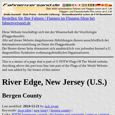
Bestellen Sie Ihre Fahnen / Flaggen im Flaggen-Shop bei
fahnenversand.de
Diese Website beschäftigt sich mit der Wissenschaft der Vexillologie
(Flaggenkunde).
Alle auf dieser Website dargebotenen Abbildungen dienen ausschließlich der
Informationsvermittlung im Sinne der Flaggenkunde.
Der Hoster dieser Seite distanziert sich ausdrücklich von jedweden hierauf u.U.
dargestellten Symbolen verfassungsfeindlicher Organisationen.
This is a mirror of a page that is part of © FOTW Flags Of The World website.
Anything above the previous line isnt part of the Flags of the World Website
and was added by the hoster of this mirror.
River Edge, New Jersey (U.S.)
Bergen County
Last modified:
2024-12-21
by
rick wyatt
Keywords:
river edge
|
new jersey
|
bergen county
|
Links:
FOTW homepage
|
search
|
disclaimer and copyright
|
write us
|
mirrors