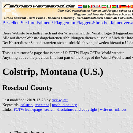
Bestellen Sie Ihre Fahnen / Flaggen im Flaggen-Shop bei fahnenvers
Diese Website beschäftigt sich mit der Wissenschaft der Vexillologie (Flaggenkun
Alle auf dieser Website dargebotenen Abbildungen dienen ausschließlich der In
Der Hoster dieser Seite distanziert sich ausdrücklich von jedweden hierauf u.U. 
This is a mirror of a page that is part of © FOTW Flags Of The World website.
Anything above the previous line isnt part of the Flags of the World Website and w
Colstrip, Montana (U.S.)
Rosebud County
Last modified:
2019-12-23
by
rick wyatt
Keywords:
colstrip
|
montana
|
rosebud county
|
Links:
FOTW homepage
|
search
|
disclaimer and copyright
|
write us
|
mirrors
Flag not known