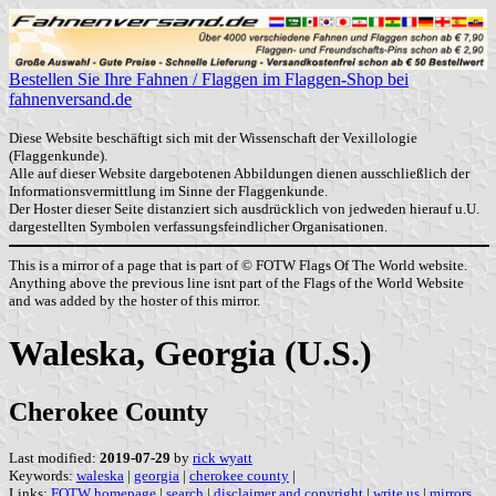
Bestellen Sie Ihre Fahnen / Flaggen im Flaggen-Shop bei
fahnenversand.de
Diese Website beschäftigt sich mit der Wissenschaft der Vexillologie
(Flaggenkunde).
Alle auf dieser Website dargebotenen Abbildungen dienen ausschließlich der
Informationsvermittlung im Sinne der Flaggenkunde.
Der Hoster dieser Seite distanziert sich ausdrücklich von jedweden hierauf u.U.
dargestellten Symbolen verfassungsfeindlicher Organisationen.
This is a mirror of a page that is part of © FOTW Flags Of The World website.
Anything above the previous line isnt part of the Flags of the World Website
and was added by the hoster of this mirror.
Waleska, Georgia (U.S.)
Cherokee County
Last modified:
2019-07-29
by
rick wyatt
Keywords:
waleska
|
georgia
|
cherokee county
|
Links:
FOTW homepage
|
search
|
disclaimer and copyright
|
write us
|
mirrors