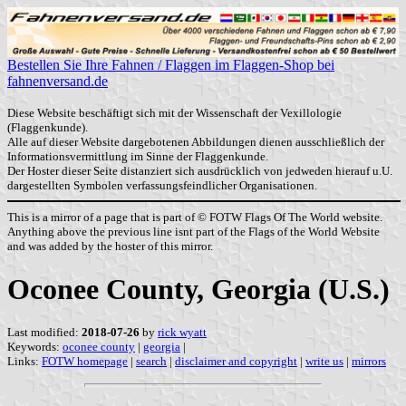
Bestellen Sie Ihre Fahnen / Flaggen im Flaggen-Shop bei
fahnenversand.de
Diese Website beschäftigt sich mit der Wissenschaft der Vexillologie
(Flaggenkunde).
Alle auf dieser Website dargebotenen Abbildungen dienen ausschließlich der
Informationsvermittlung im Sinne der Flaggenkunde.
Der Hoster dieser Seite distanziert sich ausdrücklich von jedweden hierauf u.U.
dargestellten Symbolen verfassungsfeindlicher Organisationen.
This is a mirror of a page that is part of © FOTW Flags Of The World website.
Anything above the previous line isnt part of the Flags of the World Website
and was added by the hoster of this mirror.
Oconee County, Georgia (U.S.)
Last modified:
2018-07-26
by
rick wyatt
Keywords:
oconee county
|
georgia
|
Links:
FOTW homepage
|
search
|
disclaimer and copyright
|
write us
|
mirrors