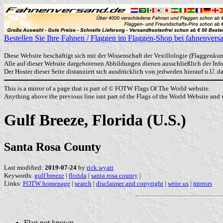
Bestellen Sie Ihre Fahnen / Flaggen im Flaggen-Shop bei fahnenvers
Diese Website beschäftigt sich mit der Wissenschaft der Vexillologie (Flaggenkun
Alle auf dieser Website dargebotenen Abbildungen dienen ausschließlich der In
Der Hoster dieser Seite distanziert sich ausdrücklich von jedweden hierauf u.U. 
This is a mirror of a page that is part of © FOTW Flags Of The World website.
Anything above the previous line isnt part of the Flags of the World Website and w
Gulf Breeze, Florida (U.S.)
Santa Rosa County
Last modified:
2019-07-24
by
rick wyatt
Keywords:
gulf breeze
|
florida
|
santa rosa county
|
Links:
FOTW homepage
|
search
|
disclaimer and copyright
|
write us
|
mirrors
Flag not known