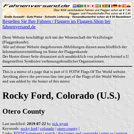
Bestellen Sie Ihre Fahnen / Flaggen im Flaggen-Shop bei
fahnenversand.de
Diese Website beschäftigt sich mit der Wissenschaft der Vexillologie
(Flaggenkunde).
Alle auf dieser Website dargebotenen Abbildungen dienen ausschließlich der
Informationsvermittlung im Sinne der Flaggenkunde.
Der Hoster dieser Seite distanziert sich ausdrücklich von jedweden hierauf u.U.
dargestellten Symbolen verfassungsfeindlicher Organisationen.
This is a mirror of a page that is part of © FOTW Flags Of The World website.
Anything above the previous line isnt part of the Flags of the World Website
and was added by the hoster of this mirror.
Rocky Ford, Colorado (U.S.)
Otero County
Last modified:
2019-07-22
by
rick wyatt
Keywords:
rocky ford
|
colorado
|
otero county
|
Links:
FOTW homepage
|
search
|
disclaimer and copyright
|
write us
|
mirrors