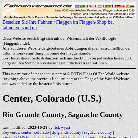
Bestellen Sie Ihre Fahnen / Flaggen im Flaggen-Shop bei
fahnenversand.de
Diese Website beschäftigt sich mit der Wissenschaft der Vexillologie
(Flaggenkunde).
Alle auf dieser Website dargebotenen Abbildungen dienen ausschließlich der
Informationsvermittlung im Sinne der Flaggenkunde.
Der Hoster dieser Seite distanziert sich ausdrücklich von jedweden hierauf u.U.
dargestellten Symbolen verfassungsfeindlicher Organisationen.
This is a mirror of a page that is part of © FOTW Flags Of The World website.
Anything above the previous line isnt part of the Flags of the World Website
and was added by the hoster of this mirror.
Center, Colorado (U.S.)
Rio Grande County, Saguache County
Last modified:
2023-10-21
by
rick wyatt
Keywords:
center
|
colorado
|
rio grande county
|
saguache county
|
Links:
FOTW homepage
|
search
|
disclaimer and copyright
|
write us
|
mirrors