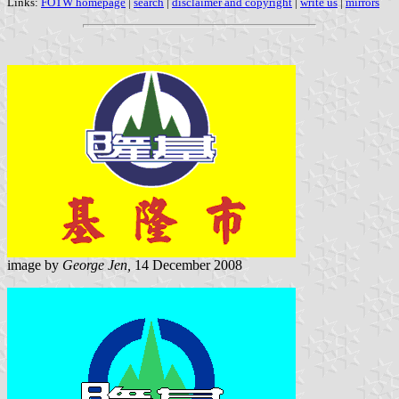
Links:
FOTW homepage
|
search
|
disclaimer and copyright
|
write us
|
mirrors
image by
George Jen,
14 December 2008