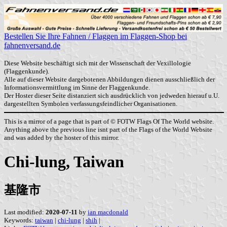
Bestellen Sie Ihre Fahnen / Flaggen im Flaggen-Shop bei
fahnenversand.de
Diese Website beschäftigt sich mit der Wissenschaft der Vexillologie
(Flaggenkunde).
Alle auf dieser Website dargebotenen Abbildungen dienen ausschließlich der
Informationsvermittlung im Sinne der Flaggenkunde.
Der Hoster dieser Seite distanziert sich ausdrücklich von jedweden hierauf u.U.
dargestellten Symbolen verfassungsfeindlicher Organisationen.
This is a mirror of a page that is part of © FOTW Flags Of The World website.
Anything above the previous line isnt part of the Flags of the World Website
and was added by the hoster of this mirror.
Chi-lung, Taiwan
基隆市
Last modified:
2020-07-11
by
ian macdonald
Keywords:
taiwan
|
chi-lung
|
shih
|