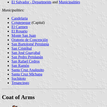
El Salvador - Departments
and
Municipalities
Municipalities:
Candelaria
Cojutepeque
(Capital)
El Carmen
El Rosario
Monte San Juan
Oratorio de Concepción
San Bartolomé Perulapía
San Cristóbal
San José Guayabal
San Pedro Perulapán
San Rafael Cedros
San Ramón
Santa Cruz Analquito
Santa Cruz Michapa
Suchitoto
Tenancingo
Coat of Arms