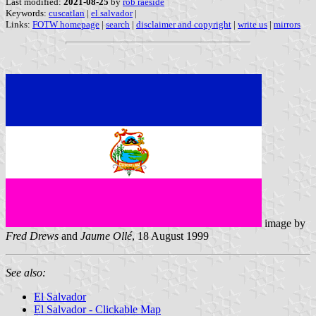
Last modified:
2021-08-25
by
rob raeside
Keywords:
cuscatlan
|
el salvador
|
Links:
FOTW homepage
|
search
|
disclaimer and copyright
|
write us
|
mirrors
image by
Fred Drews
and
Jaume Ollé
, 18 August 1999
See also:
El Salvador
El Salvador - Clickable Map