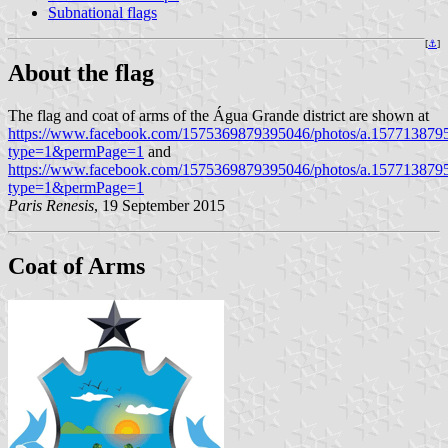
Subnational flags
[
⚓
]
About the flag
The flag and coat of arms of the Água Grande district are shown at
https://www.facebook.com/1575369879395046/photos/a.15771387
type=1&permPage=1
and
https://www.facebook.com/1575369879395046/photos/a.15771387
type=1&permPage=1
Paris Renesis
, 19 September 2015
Coat of Arms