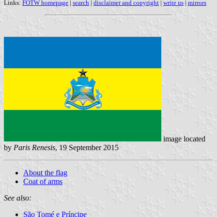
Links:
FOTW homepage
|
search
|
disclaimer and copyright
|
write us
|
mirrors
image located
by
Paris Renesis
, 19 September 2015
About the flag
Coat of arms
See also:
São Tomé e Príncipe