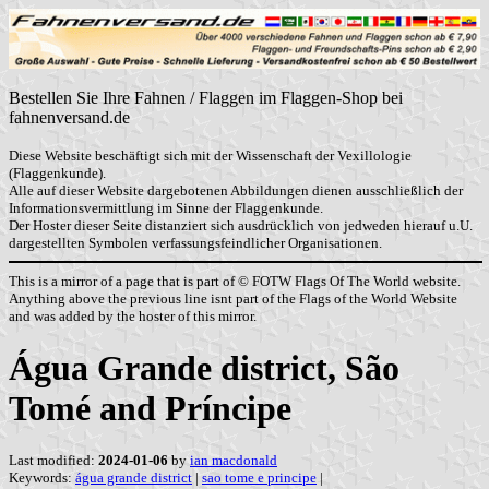
Bestellen Sie Ihre Fahnen / Flaggen im Flaggen-Shop bei
fahnenversand.de
Diese Website beschäftigt sich mit der Wissenschaft der Vexillologie
(Flaggenkunde).
Alle auf dieser Website dargebotenen Abbildungen dienen ausschließlich der
Informationsvermittlung im Sinne der Flaggenkunde.
Der Hoster dieser Seite distanziert sich ausdrücklich von jedweden hierauf u.U.
dargestellten Symbolen verfassungsfeindlicher Organisationen.
This is a mirror of a page that is part of © FOTW Flags Of The World website.
Anything above the previous line isnt part of the Flags of the World Website
and was added by the hoster of this mirror.
Água Grande district, São
Tomé and Príncipe
Last modified:
2024-01-06
by
ian macdonald
Keywords:
água grande district
|
sao tome e principe
|