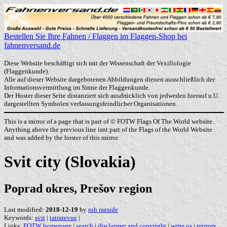
Bestellen Sie Ihre Fahnen / Flaggen im Flaggen-Shop bei
fahnenversand.de
Diese Website beschäftigt sich mit der Wissenschaft der Vexillologie
(Flaggenkunde).
Alle auf dieser Website dargebotenen Abbildungen dienen ausschließlich der
Informationsvermittlung im Sinne der Flaggenkunde.
Der Hoster dieser Seite distanziert sich ausdrücklich von jedweden hierauf u.U.
dargestellten Symbolen verfassungsfeindlicher Organisationen.
This is a mirror of a page that is part of © FOTW Flags Of The World website.
Anything above the previous line isnt part of the Flags of the World Website
and was added by the hoster of this mirror.
Svit city (Slovakia)
Poprad okres, Prešov region
Last modified:
2018-12-19
by
rob raeside
Keywords:
svit
|
tatrarevue
|
Links:
FOTW homepage
|
search
|
disclaimer and copyright
|
write us
|
mirrors