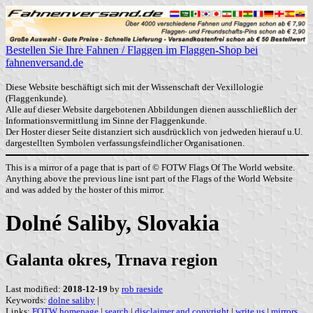
Bestellen Sie Ihre Fahnen / Flaggen im Flaggen-Shop bei
fahnenversand.de
Diese Website beschäftigt sich mit der Wissenschaft der Vexillologie
(Flaggenkunde).
Alle auf dieser Website dargebotenen Abbildungen dienen ausschließlich der
Informationsvermittlung im Sinne der Flaggenkunde.
Der Hoster dieser Seite distanziert sich ausdrücklich von jedweden hierauf u.U.
dargestellten Symbolen verfassungsfeindlicher Organisationen.
This is a mirror of a page that is part of © FOTW Flags Of The World website.
Anything above the previous line isnt part of the Flags of the World Website
and was added by the hoster of this mirror.
Dolné Saliby, Slovakia
Galanta okres, Trnava region
Last modified:
2018-12-19
by
rob raeside
Keywords:
dolne saliby
|
Links:
FOTW homepage
|
search
|
disclaimer and copyright
|
write us
|
mirrors