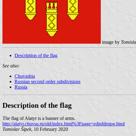
image by
Tomisla
Description of the flag
See also:
Chuvashia
Russian second order subdivisions
Russia
Description of the flag
The flag of Alatyr is a banner of arms.
http://alatyr.chuvsu.ru/old/index.html%3Fpage=edinfdenpg.html
Tomislav Šipek
, 10 February 2020