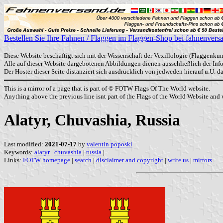
Bestellen Sie Ihre Fahnen / Flaggen im Flaggen-Shop bei fahnenvers
Diese Website beschäftigt sich mit der Wissenschaft der Vexillologie (Flaggenkun
Alle auf dieser Website dargebotenen Abbildungen dienen ausschließlich der In
Der Hoster dieser Seite distanziert sich ausdrücklich von jedweden hierauf u.U. 
This is a mirror of a page that is part of © FOTW Flags Of The World website.
Anything above the previous line isnt part of the Flags of the World Website and w
Alatyr, Chuvashia, Russia
Last modified:
2021-07-17
by
valentin poposki
Keywords:
alatyr
|
chuvashia
|
russia
|
Links:
FOTW homepage
|
search
|
disclaimer and copyright
|
write us
|
mirrors