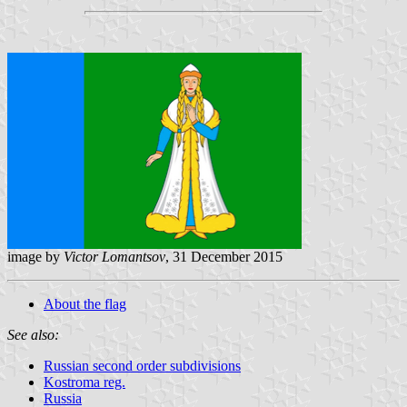
image by
Victor Lomantsov
, 31 December 2015
About the flag
See also:
Russian second order subdivisions
Kostroma reg.
Russia