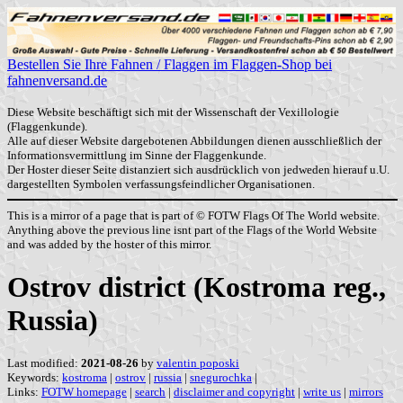
Bestellen Sie Ihre Fahnen / Flaggen im Flaggen-Shop bei
fahnenversand.de
Diese Website beschäftigt sich mit der Wissenschaft der Vexillologie
(Flaggenkunde).
Alle auf dieser Website dargebotenen Abbildungen dienen ausschließlich der
Informationsvermittlung im Sinne der Flaggenkunde.
Der Hoster dieser Seite distanziert sich ausdrücklich von jedweden hierauf u.U.
dargestellten Symbolen verfassungsfeindlicher Organisationen.
This is a mirror of a page that is part of © FOTW Flags Of The World website.
Anything above the previous line isnt part of the Flags of the World Website
and was added by the hoster of this mirror.
Ostrov district (Kostroma reg.,
Russia)
Last modified:
2021-08-26
by
valentin poposki
Keywords:
kostroma
|
ostrov
|
russia
|
snegurochka
|
Links:
FOTW homepage
|
search
|
disclaimer and copyright
|
write us
|
mirrors