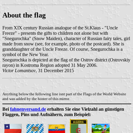
About the flag
From XIX century Russian analogue of the St.Klaus - "Uncle
Freeze" - presents the gifts to children not alone but with
"Snegurochka" (Snow Maiden), character of Russian fairy tales, girl
made from snow (see, for example, photo of the postcard). She is
granddaughter of the Uncle Freeze. Of course, Snegurochka is a
symbol of the New Year.
Snegurochka is depicted at the flag of the Ostrov district (Ostrovskiy
rayon) in Kostroma Region adopted 31 May 2006.
Victor Lomantsov
, 31 December 2015
Anything below the following line isnt part of the Flags of the World Website
and was added by the hoster of this mirror.
Bei
fahnenversand.de
erhalten Sie eine Vielzahl an günstigen
Flaggen, Pins und Aufnähern, zum Beispiel: