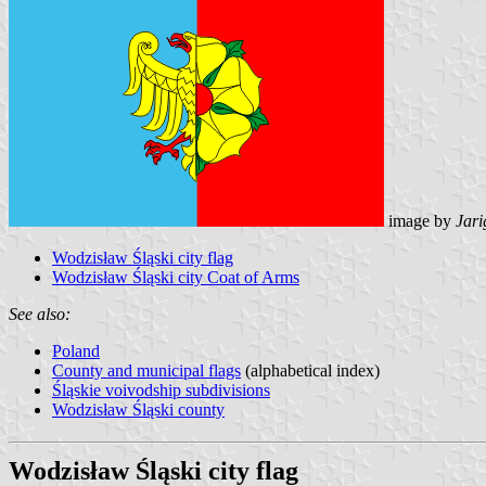
image by
Jari
Wodzisław Śląski city flag
Wodzisław Śląski city Coat of Arms
See also:
Poland
County and municipal flags
(alphabetical index)
Śląskie voivodship subdivisions
Wodzisław Śląski county
Wodzisław Śląski city flag