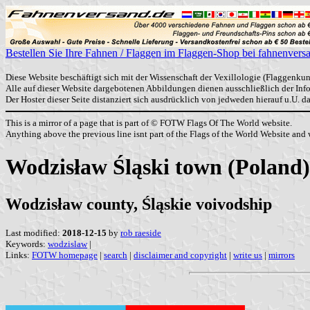
Bestellen Sie Ihre Fahnen / Flaggen im Flaggen-Shop bei fahnenvers
Diese Website beschäftigt sich mit der Wissenschaft der Vexillologie (Flaggenkun
Alle auf dieser Website dargebotenen Abbildungen dienen ausschließlich der In
Der Hoster dieser Seite distanziert sich ausdrücklich von jedweden hierauf u.U. 
This is a mirror of a page that is part of © FOTW Flags Of The World website.
Anything above the previous line isnt part of the Flags of the World Website and w
Wodzisław Śląski town (Poland)
Wodzisław county, Śląskie voivodship
Last modified:
2018-12-15
by
rob raeside
Keywords:
wodzislaw
|
Links:
FOTW homepage
|
search
|
disclaimer and copyright
|
write us
|
mirrors