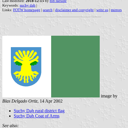
Last modified:
2018-12-15
by
rob raeside
Keywords:
suchy dab
|
Links:
FOTW homepage
|
search
|
disclaimer and copyright
|
write us
|
mirrors
image by
Blas Delgado Ortiz
, 14 Apr 2002
Suchy Dąb rural district flag
Suchy Dąb Coat of Arms
See also: