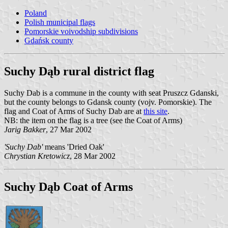
Poland
Polish municipal flags
Pomorskie voivodship subdivisions
Gdańsk county
Suchy Dąb rural district flag
Suchy Dab is a commune in the county with seat Pruszcz Gdanski,
but the county belongs to Gdansk county (vojv. Pomorskie). The
flag and Coat of Arms of Suchy Dab are at
this site
.
NB: the item on the flag is a tree (see the Coat of Arms)
Jarig Bakker
, 27 Mar 2002
'Suchy Dab'
means 'Dried Oak'
Chrystian Kretowicz
, 28 Mar 2002
Suchy Dąb Coat of Arms