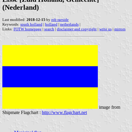
(Nederland)
Last modified:
2018-12-15
by
rob raeside
Keywords:
south holland
|
holland
|
netherlands
|
Links:
FOTW homepage
|
search
|
disclaimer and copyright
|
write us
|
mirrors
image from
Shipmate Flagchart :
http://www.flagchart.net