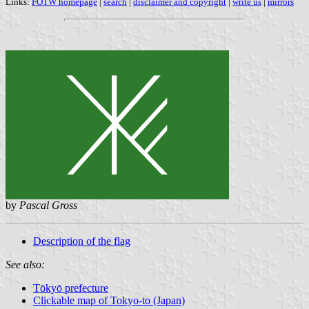
Links:
FOTW homepage
|
search
|
disclaimer and copyright
|
write us
|
mirrors
by
Pascal Gross
Description of the flag
See also:
Tōkyō prefecture
Clickable map of Tokyo-to (Japan)