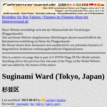
Bestellen Sie Ihre Fahnen / Flaggen im Flaggen-Shop bei
fahnenversand.de
Diese Website beschäftigt sich mit der Wissenschaft der Vexillologie
(Flaggenkunde).
Alle auf dieser Website dargebotenen Abbildungen dienen ausschließlich der
Informationsvermittlung im Sinne der Flaggenkunde.
Der Hoster dieser Seite distanziert sich ausdrücklich von jedweden hierauf u.U.
dargestellten Symbolen verfassungsfeindlicher Organisationen.
This is a mirror of a page that is part of © FOTW Flags Of The World website.
Anything above the previous line isnt part of the Flags of the World Website
and was added by the hoster of this mirror.
Suginami Ward (Tokyo, Japan)
杉並区
Last modified:
2023-06-03
by
zachary harden
Keywords:
suginami
|
ku
|
tokyo
|
kanji: sugi
|